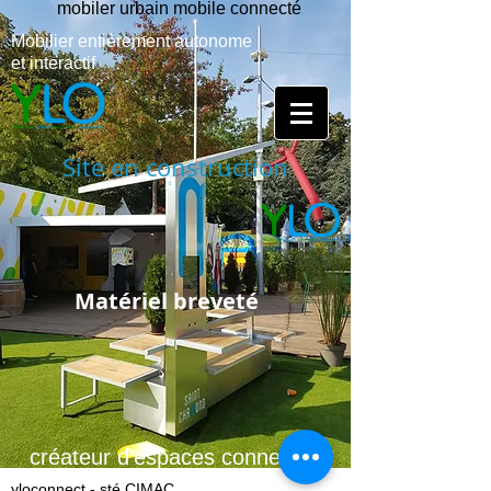
mobiler urbain mobile connecté
Mobilier entièrement autonome
et interactif
Site en construction
Matériel breveté
créateur d'espaces connectés
yloconnect - sté CIMAC